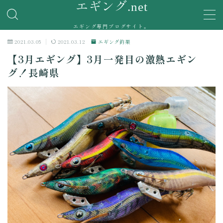
エギング.net
エギング専門ブログサイト。
MENU
2021.03.05
2021.03.12
エギング釣果
【3月エギング】3月一発目の激熱エギン
エギング釣果
グ！長崎県
釣具インプレ
実際に使用したエギングタックルの使用感を紹介。
エギングポイント
お問い合わせ