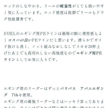
ロッドのしなやかさ、リールの
軽量性
がとても扱いやす
く気に入っています。ロッド感度は抜群でリールもドラ
グ性能優秀です。
DUELのエギング用PEラインは価格の割に使用感もよ
く
コスパの良い
PEラインだと思います。滑らかでガイ
ド抜けも良く、
ノット組みなおしなしでイカを20杯上
げたあとでも高切れしない高強度なので
エギング用PE
ライン
としてお気に入りです。
エギング用のリーダーはずっと
バリバス アバニエギン
グ 7lb
を使用
。
エギング用の最強リーダーなどはハッキリ言ってありま
せんが、ラインはできれば同じ商品を使い続けたほうが