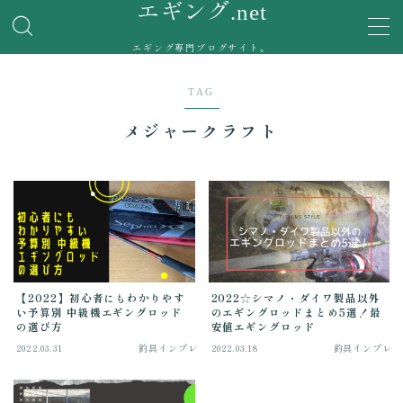
エギング.net
エギング専門ブログサイト。
MENU
TAG
エギング釣果
メジャークラフト
釣具インプレ
実際に使用したエギングタックルの使用感を紹介。
エギングポイント
お問い合わせ
【2022】初心者にもわかりやす
2022☆シマノ・ダイワ製品以外
い予算別 中級機エギングロッド
のエギングロッドまとめ5選！最
の選び方
安値エギングロッド
2022.03.31
釣具インプレ
2022.03.18
釣具インプレ