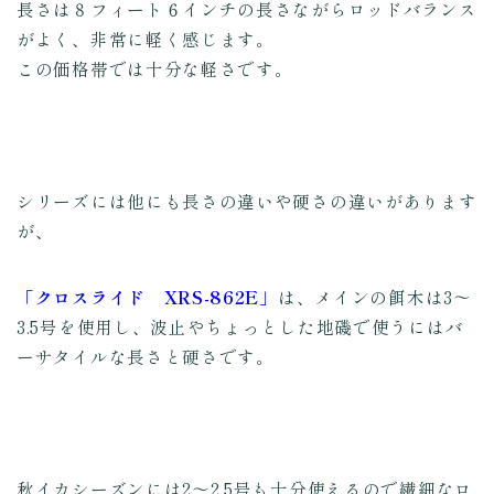
長さは８フィート６インチの長さながらロッドバランス
がよく、非常に軽く感じます。
この価格帯では十分な軽さです。
シリーズには他にも長さの違いや硬さの違いがあります
が、
「クロスライド XRS-862E」
は、メインの餌木は3〜
3.5号を使用し、波止やちょっとした地磯で使うにはバ
ーサタイルな長さと硬さです。
秋イカシーズンには2〜2.5号も十分使えるので繊細なロ