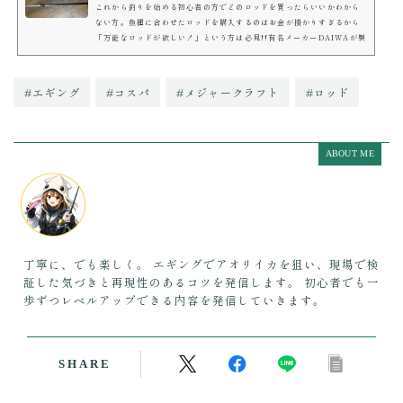
これから釣りを始める初心者の方でどのロッドを買ったらいいかわから
ない方。魚種に合わせたロッドを購入するのはお金が掛かりすぎるから
「万能なロッドが欲しい！」という方は必見!!有名メーカーDAIWAが製
作した人気商品で，パワーと軽さを兼ね備えた『エメラルダスAIR
AGS』は，正統派のエギングロッドながら、他魚種に対応する万能なエ
ギングロッドなんです！画像：ダイワＨＰ『エメラルダスAIR』は，エ
#エギング
#コスパ
#メジャークラフト
#ロッド
ギング歴、約１０年の私が，１番おすすめするロッドであり，アオリイ
カはもちろんのこと，真鯛，青物（ヤズ，ハマチ），太刀魚，...
ABOUT ME
丁寧に、でも楽しく。 エギングでアオリイカを狙い、現場で検
証した気づきと再現性のあるコツを発信します。 初心者でも一
歩ずつレベルアップできる内容を発信していきます。
SHARE