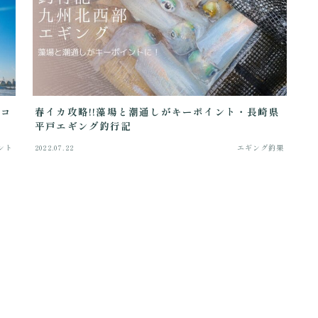
るコ
春イカ攻略!!藻場と潮通しがキーポイント・長崎県
平戸エギング釣行記
ント
2022.07.22
エギング釣果