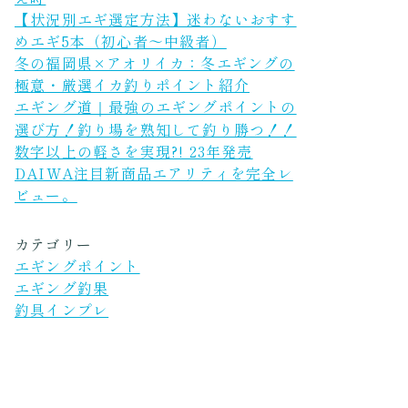
【状況別エギ選定方法】迷わないおすす
めエギ5本（初心者〜中級者）
冬の福岡県×アオリイカ：冬エギングの
極意・厳選イカ釣りポイント紹介
エギング道｜最強のエギングポイントの
選び方！釣り場を熟知して釣り勝つ！！
数字以上の軽さを実現?! 23年発売
DAIWA注目新商品エアリティを完全レ
ビュー。
カテゴリー
エギングポイント
エギング釣果
釣具インプレ