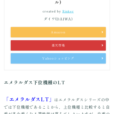
ル)
created by
Rinker
ダイワ(DAIWA)
Amazon
楽天市場
Yahooショッピング
エメラルダス下位機種のLT
「エメラルダスLT」
はエメラルダスシリーズの中
では下位機種であることから，上位機種と比較すると自
重が多少重くなる等性能は落ちてしまいますが，自重の