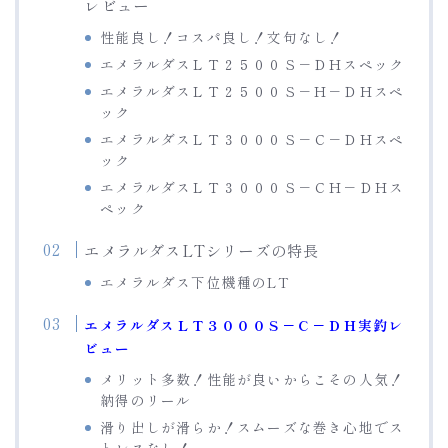
レビュー
性能良し！コスパ良し！文句なし！
エメラルダスＬＴ２５００Ｓ－ＤＨスペック
エメラルダスＬＴ２５００Ｓ－Ｈ－ＤＨスペ
ック
エメラルダスＬＴ３０００Ｓ－Ｃ－ＤＨスペ
ック
エメラルダスＬＴ３０００Ｓ－ＣＨ－ＤＨス
ペック
エメラルダスLTシリーズの特長
エメラルダス下位機種のLT
エメラルダスＬＴ３０００Ｓ－Ｃ－ＤＨ実釣レ
ビュー
メリット多数！性能が良いからこその人気！
納得のリール
滑り出しが滑らか！スムーズな巻き心地でス