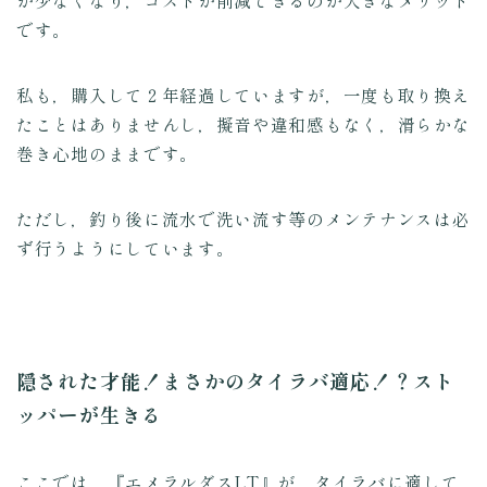
です。
私も，購入して２年経過していますが，一度も取り換え
たことはありませんし，擬音や違和感もなく，滑らかな
巻き心地のままです。
ただし，釣り後に流水で洗い流す等のメンテナンスは必
ず行うようにしています。
隠された才能！まさかのタイラバ適応！？スト
ッパーが生きる
ここでは，『エメラルダスLT』が，タイラバに適して