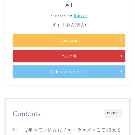
ル)
created by
Rinker
ダイワ(DAIWA)
Amazon
楽天市場
Yahooショッピング
Contents
CLOSE
2年間使い込んだ！エメラルダスＬＴ3000S