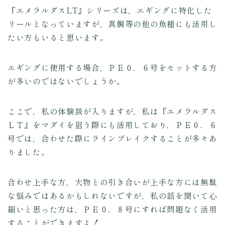
『エメラルダスLT』シリーズは，エギングに特化した
リールとなっていますが，真鯛等の他の魚種にも活用し
たい方もいると思います。
エギングに使用する場合，ＰＥ０．６号をセットする方
が多いのではないでしょうか。
ここで，私の体験談が入りますが，私は『エメラルダス
ＬＴ』をマダイを狙う際にも活用しており，ＰＥ０．６
号では，合わせた際にラインブレイクすることが多々あ
りました。
合わせ上手な方，大物との引き合いが上手な方には無駄
な悩みではあるかもしれないですが，私の話を聞いて心
細いと思った方は，ＰＥ０．８号にすれば問題なく活用
することができますよ！