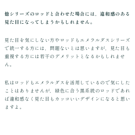
他シリーズのロッドと合わせた場合には，違和感のある
見た目になってしまうかもしれません。
見た目を気にしない方やロッドもエメラルダスシリーズ
で統一する方には，問題ないとは思いますが，見た目も
重視する方には若干のデメリットとなるかもしれませ
ん。
私はロッドもエメラルダスを活用しているので気にした
ことはありませんが，緑色に合う黒系統のロッドであれ
ば違和感なく見た目もカッコいいデザインになると思い
ますよ。