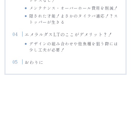
トレスなし！
メンテナンス・オーバーホール費用を削減！
隠された才能！まさかのタイラバ適応！？ス
トッパーが生きる
エメラルダスLTのここがデメリット？！
デザインの組み合わせや他魚種を狙う際には
少し工夫が必要！
おわりに