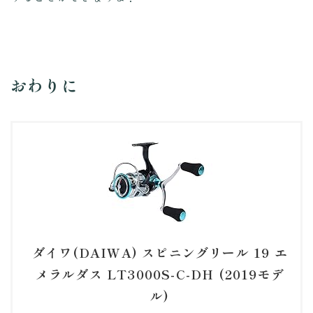
おわりに
ダイワ(DAIWA) スピニングリール 19 エ
メラルダス LT3000S-C-DH (2019モデ
ル)