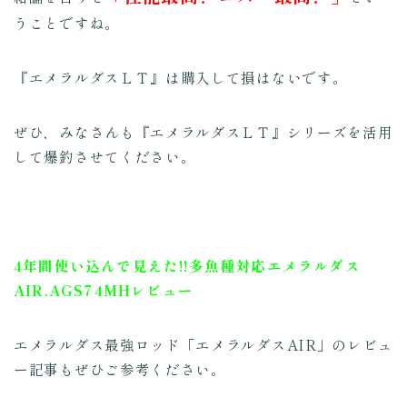
うことですね。
『エメラルダスＬＴ』は購入して損はないです。
ぜひ，みなさんも『エメラルダスＬＴ』シリーズを活用
して爆釣させてください。
4年間使い込んで見えた!!多魚種対応エメラルダス
AIR.AGS74MHレビュー
エメラルダス最強ロッド「エメラルダスAIR」のレビュ
ー記事もぜひご参考ください。