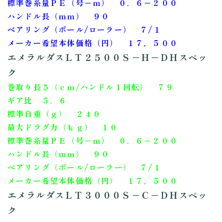
標準巻糸量ＰＥ（号－ｍ） ０．６－２００
ハンドル長（ｍｍ） ９０
ベアリング（ボール/ローラー） ７/１
メーカー希望本体価格（円） １７，５００
エメラルダスＬＴ２５００Ｓ－Ｈ－ＤＨスペッ
ク
巻取り長さ（ｃｍ/ハンドル１回転） ７９
ギア比 ５．６
標準自重（ｇ） ２４０
最大ドラグ力（ｋｇ） １０
標準巻糸量ＰＥ（号－ｍ） ０．６－２００
ハンドル長（ｍｍ） ９０
ベアリング（ボール/ローラー） ７/１
メーカー希望本体価格（円） １７，５００
エメラルダスＬＴ３０００Ｓ－Ｃ－ＤＨスペッ
ク