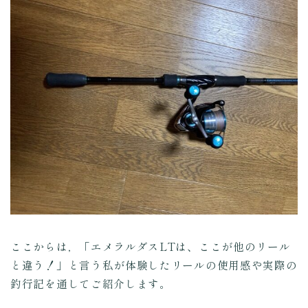
ここからは，「エメラルダスLTは、ここが他のリール
と違う！」と言う私が体験したリールの使用感や実際の
釣行記を通してご紹介します。