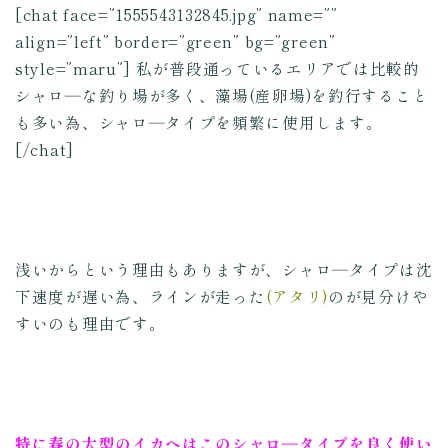
[chat face=”1555543132845.jpg” name=””
align=”left” border=”green” bg=”green”
style=”maru”] 私が普段通っているエリアでは比較的
シャロ―な釣り場が多く、藻場(産卵場)を釣行すること
も多い為、シャロ―タイプを頻繁に使用します。
[/chat]
浅いからという理由もありますが、シャロ―タイプは沈
下速度が遅い為、ラインが走った
(アタリ)
のが見分けや
すいのも理由です。
特に春の大型のイカへはこのシャロ―タイプを良く使い