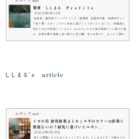
エギング.net
筆者 ししまる Ｐｒｏｆｉｌｅ
️
2022年3月12日
出身地：鹿児島ホームグラウンド：福岡西 佐賀伊万里 長崎平戸エリ
ア釣り歴：小さいころから身近な遊びとして行っていました。(本格的に
始めたのは15年前) ししまる's history 小さな島の漁師だった祖父に憧
れ、将来の夢を漁師と言い続けた幼少期。考えは変わり、まったく別の
仕事に就いたものの、大好きだった“釣り”は小さいころからずっと続け
ています。 釣りの良さは何といっても自然と直に向き合っている独特の
空気感！！たまらないですよねぇ～ストイックにターゲットを追いかけ
るもよし、のんびり...
ししまる’ｓ article
エギング.net
イカの目 研究結果まとめ｜エギのカラーは釣果に
関係ないの？研究に基づいてエギン...
️
2022年3月25日
皆さん閲覧いただきありがとうございます。ししまるです！今回はエギ