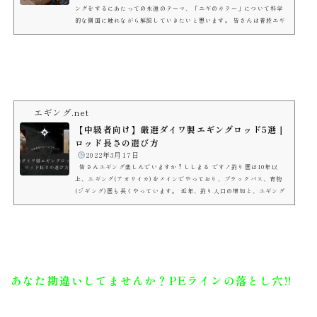
ングをするにあたっての永遠のテーマ、「エギのカラー」について科学
的な側面に触れながら解説していきたいと思います。 皆さんは普段エギ
ングをするにあたってエギのカラーはどのように決めていますか？ 天気
海の濁り具合 水深 前情報 経験 セオリーと色々選択の決め手はあります
よね？私も経験や実績、よく聞く話を元にエギのカラーを選択していま
す。 エギのカラーについては世の中で様々な議論がされており、プロの
方たちも様々な持論を...
エギング.net
【中級者向け】厳選ダイワ製エギングロッド5選｜
ロッド長さの選び方
️
2022年3月17日
皆さんエギング楽しんでいますか？ししまる です！釣り歴は10年以
上、エギング(アオリイカ)をメインでやっており、ブラックバス、青物
(ジギング)歴も長くやっています。 近年、釣り人口の増加と、エギング
というジャンルが掘り下げられ、様々なメーカーから数多くのエギング
ロッド販売がされるようになりました。 皆さんが今使っているロッドは
どんなロッドですか？初めて買ったエギングロッドの方もいらっしゃる
のではないでしょうか。 私が初めて買ったエギングロッドは近所の釣具
店で購入したメーカー...
あなた勘違いしてませんか？PEラインの落とし穴!!