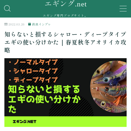
エギング.net
エギング専門ブログサイト。
MENU
2022.03.26
釣具インプレ
知らないと損するシャロー・ディープタイプ
エギング釣果
エギの使い分けかた｜春夏秋冬アオリイカ攻
略
釣具インプレ
実際に使用したエギングタックルの使用感を紹介。
エギングポイント
お問い合わせ