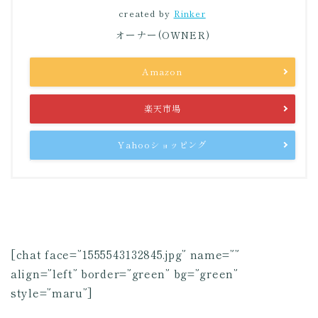
created by
Rinker
オーナー(OWNER)
Amazon
楽天市場
Yahooショッピング
[chat face=”1555543132845.jpg” name=””
align=”left” border=”green” bg=”green”
style=”maru”]