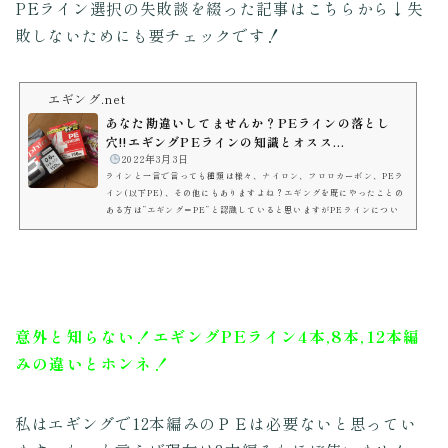
PEライン選択の失敗談を綴った記事はこちらから↓失
敗しないためにも要チェックです！
エギング.net
あなた勘違いしてませんか？PEラインの落とし
穴!!エギングPEラインの知識とオスス...
️
2022年3月3日
ラインと一言で言っても種類は様々、ナイロン、フロロカーボン、PEラ
イン(以下PE)、その他にもありますよね？エギングを既にやったことの
ある方は”エギング＝PE”と認識していると思いますがPEラインについ
て、どの程度把握して使用していますか？ 単純に考えて使っていると私
みたいな失敗をしてしまうかも・・・。 閲覧いただきありがとうござい
ます！！ししまる です！釣り歴は10年以上、エギング(アオリイカ)を
メインでやっており、ブラックバス、青物(ジギング)歴も長くやってい
ます。” 今回はエギングにおけるPE...
意外と知らない！エギングPEライン4本,8本,12本編
みの違いとホンネ！
私はエギングで12本編みのＰＥは必要ないと思ってい