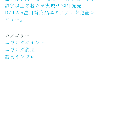
数字以上の軽さを実現?! 23年発売
DAIWA注目新商品エアリティを完全レ
ビュー。
カテゴリー
エギングポイント
エギング釣果
釣具インプレ