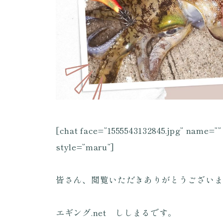
[chat face=”1555543132845.jpg” name=””
style=”maru”]
皆さん、閲覧いただきありがとうござい
エギング.net ししまるです。