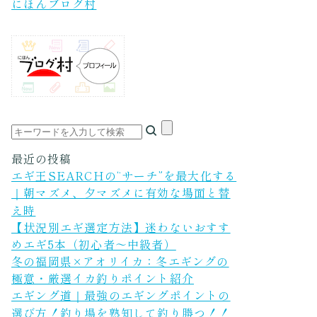
にほんブログ村
最近の投稿
エギ王SEARCHの“サーチ”を最大化する
｜朝マズメ、夕マズメに有効な場面と替
え時
【状況別エギ選定方法】迷わないおすす
めエギ5本（初心者〜中級者）
冬の福岡県×アオリイカ：冬エギングの
極意・厳選イカ釣りポイント紹介
エギング道｜最強のエギングポイントの
選び方！釣り場を熟知して釣り勝つ！！