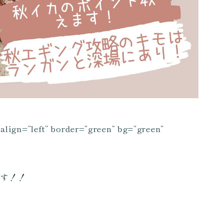
 align=”left” border=”green” bg=”green”
ます！！