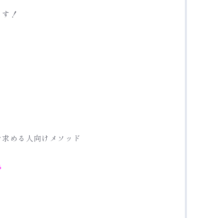
ます！
・
を求める人向けメソッド
る