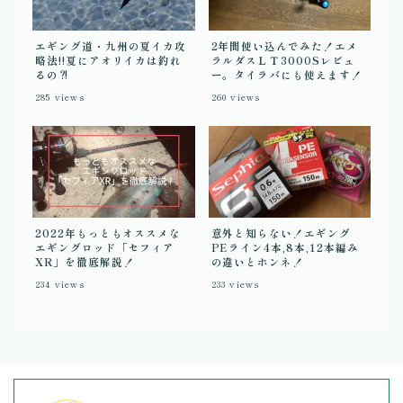
エギング道・九州の夏イカ攻
2年間使い込んでみた！エメ
略法!!夏にアオリイカは釣れ
ラルダスＬＴ3000Sレビュ
るの⁈
ー。タイラバにも使えます！
285
views
260
views
2022年もっともオススメな
意外と知らない！エギング
エギングロッド「セフィア
PEライン4本,8本,12本編み
XR」を徹底解説！
の違いとホンネ！
234
views
233
views