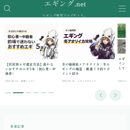
エギング.net
エギング専門ブログサイト。
MENU
エギング釣果
釣具インプレ
実際に使用したエギングタックルの使用感を紹介。
エギン
イント
【状況別エギ選定方法】迷わな
冬の福岡県×アオリイカ：冬エ
して釣
いおすすめエギ5本（初心者〜中
ギングの極意・厳選イカ釣りポ
エギングポイント
級者）
イント紹介
2026.02.18
釣具インプレ
2026.02.10
エギングポイント
2023.06.0
お問い合わせ
新着記事