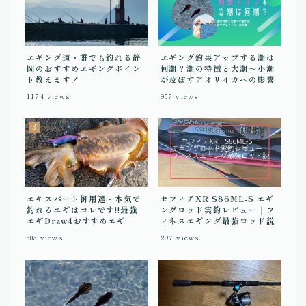
エギング道・誰でも釣れる静
エギング釣果アップする潮は
岡のおすすめエギングポイン
何潮？潮の特徴と大潮～小潮
ト教えます！
が及ぼすアオリイカへの影響
1174
views
957
views
エキスパート御用達・本気で
セフィアXR S86ML-S エギ
釣れるエギはコレです!!最強
ングロッド実釣レビュー｜フ
エギDraw4おすすめエギ
ィネスエギング最強ロッド説
303
views
297
views